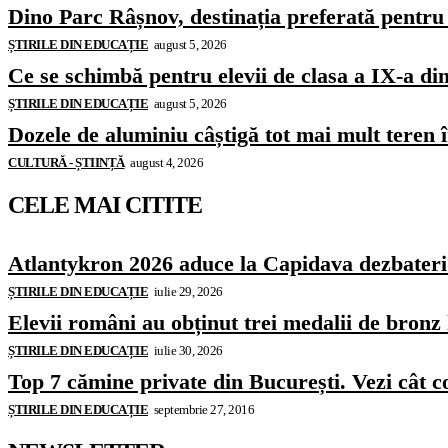
Dino Parc Râșnov, destinația preferată pentru 
ȘTIRILE DIN EDUCAȚIE
august 5, 2026
Ce se schimbă pentru elevii de clasa a IX-a di
ȘTIRILE DIN EDUCAȚIE
august 5, 2026
Dozele de aluminiu câștigă tot mai mult teren
CULTURĂ - ȘTIINȚĂ
august 4, 2026
CELE MAI CITITE
Atlantykron 2026 aduce la Capidava dezbateri de
ȘTIRILE DIN EDUCAȚIE
iulie 29, 2026
Elevii români au obținut trei medalii de bron
ȘTIRILE DIN EDUCAȚIE
iulie 30, 2026
Top 7 cămine private din București. Vezi cât c
ȘTIRILE DIN EDUCAȚIE
septembrie 27, 2016