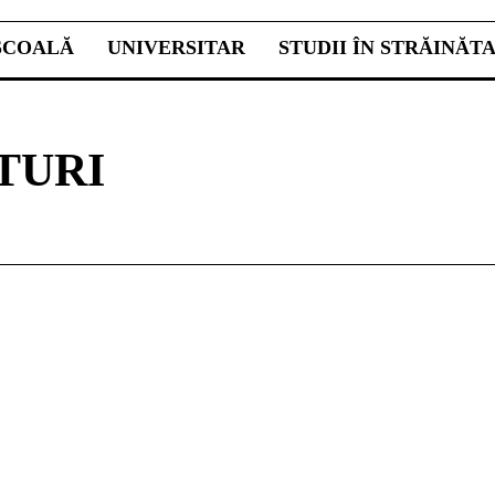
ŞCOALĂ
UNIVERSITAR
STUDII ÎN STRĂINĂT
TURI