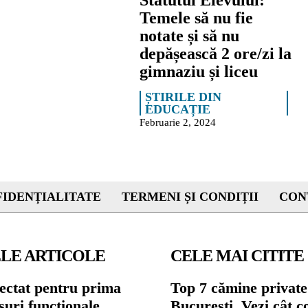
Statutul Elevului:
Temele să nu fie
notate și să nu
depășească 2 ore/zi la
gimnaziu și liceu
ȘTIRILE DIN
EDUCAȚIE
Februarie 2, 2024
IDENȚIALITATE
TERMENI ȘI CONDIȚII
CON
LE ARTICOLE
CELE MAI CITITE
ectat pentru prima
Top 7 cămine private
suri funcționale.
București. Vezi cât c