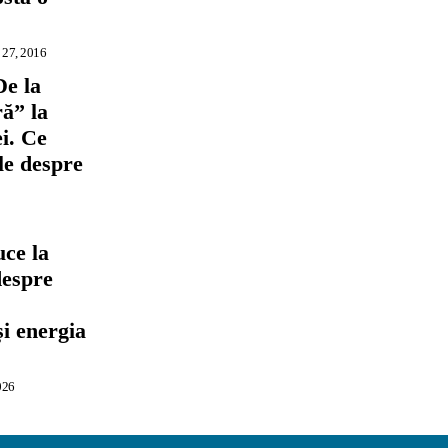
 27, 2016
De la
ră” la
i. Ce
ile despre
ce la
despre
,
și energia
026