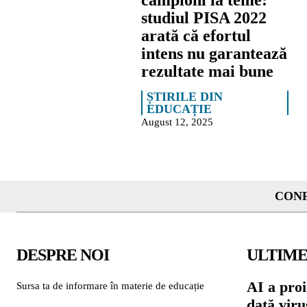
campioni la teme:
studiul PISA 2022
arată că efortul
intens nu garantează
rezultate mai bune
ȘTIRILE DIN
EDUCAȚIE
August 12, 2025
CONF
DESPRE NOI
ULTIME
AI a proi
Sursa ta de informare în materie de educație
dată viru