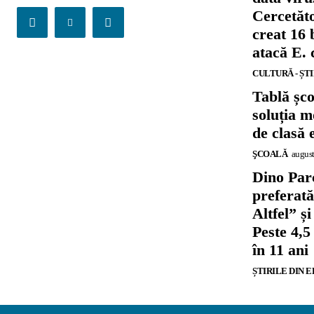
Cercetăto
creat 16 
atacă E. 
CULTURĂ - ȘT
Tablă șc
soluția m
de clasă 
ŞCOALĂ
august
Dino Parc
preferat
Altfel” 
Peste 4,5
în 11 ani
ȘTIRILE DIN 