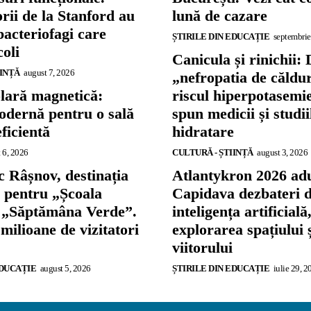
rii de la Stanford au
lună de cazare
bacteriofagi care
ȘTIRILE DIN EDUCAȚIE
septembrie
coli
Canicula și rinichii: 
IINȚĂ
august 7, 2026
„nefropatia de căldu
olară magnetică:
riscul hiperpotasemie
odernă pentru o sală
spun medicii și studi
eficientă
hidratare
 6, 2026
CULTURĂ - ȘTIINȚĂ
august 3, 2026
 Râșnov, destinația
Atlantykron 2026 adu
ă pentru „Școala
Capidava dezbateri 
și „Săptămâna Verde”.
inteligența artificială
 milioane de vizitatori
explorarea spațiului 
viitorului
EDUCAȚIE
august 5, 2026
ȘTIRILE DIN EDUCAȚIE
iulie 29, 2