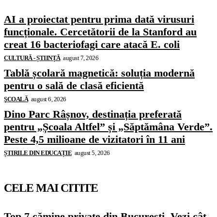
AI a proiectat pentru prima dată virusuri
funcționale. Cercetătorii de la Stanford au
creat 16 bacteriofagi care atacă E. coli
CULTURĂ - ȘTIINȚĂ
august 7, 2026
Tablă școlară magnetică: soluția modernă
pentru o sală de clasă eficientă
ŞCOALĂ
august 6, 2026
Dino Parc Râșnov, destinația preferată
pentru „Școala Altfel” și „Săptămâna Verde”.
Peste 4,5 milioane de vizitatori în 11 ani
ȘTIRILE DIN EDUCAȚIE
august 5, 2026
CELE MAI CITITE
Top 7 cămine private din București. Vezi cât