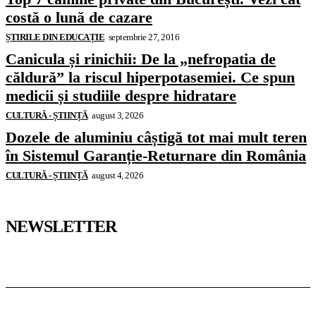
costă o lună de cazare
ȘTIRILE DIN EDUCAȚIE
septembrie 27, 2016
Canicula și rinichii: De la „nefropatia de
căldură” la riscul hiperpotasemiei. Ce spun
medicii și studiile despre hidratare
CULTURĂ - ȘTIINȚĂ
august 3, 2026
Dozele de aluminiu câștigă tot mai mult teren
în Sistemul Garanție-Returnare din România
CULTURĂ - ȘTIINȚĂ
august 4, 2026
NEWSLETTER
Pedagoteca.ro
Știrile din Educație
Preșcolar
Școală
Universitar
Studii în Străinătate