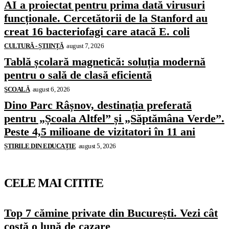
AI a proiectat pentru prima dată virusuri
funcționale. Cercetătorii de la Stanford au
creat 16 bacteriofagi care atacă E. coli
CULTURĂ - ȘTIINȚĂ
august 7, 2026
Tablă școlară magnetică: soluția modernă
pentru o sală de clasă eficientă
ŞCOALĂ
august 6, 2026
Dino Parc Râșnov, destinația preferată
pentru „Școala Altfel” și „Săptămâna Verde”.
Peste 4,5 milioane de vizitatori în 11 ani
ȘTIRILE DIN EDUCAȚIE
august 5, 2026
CELE MAI CITITE
Top 7 cămine private din București. Vezi cât
costă o lună de cazare