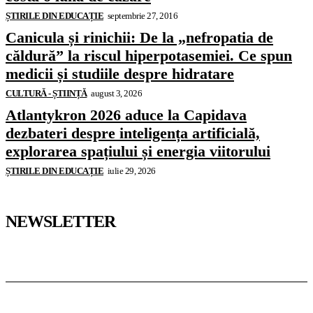
ȘTIRILE DIN EDUCAȚIE
septembrie 27, 2016
Canicula și rinichii: De la „nefropatia de
căldură” la riscul hiperpotasemiei. Ce spun
medicii și studiile despre hidratare
CULTURĂ - ȘTIINȚĂ
august 3, 2026
Atlantykron 2026 aduce la Capidava
dezbateri despre inteligența artificială,
explorarea spațiului și energia viitorului
ȘTIRILE DIN EDUCAȚIE
iulie 29, 2026
NEWSLETTER
Pedagoteca.ro
Știrile din Educație
Preșcolar
Școală
Universitar
Studii în Străinătate