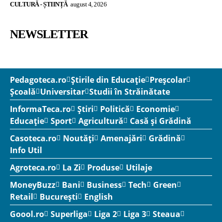
CULTURĂ - ȘTIINȚĂ
august 4, 2026
NEWSLETTER
Pedagoteca.ro
Știrile din Educație
Preșcolar
Școală
Universitar
Studii în Străinătate
InformaTeca.ro
Știri
Politică
Economie
Educație
Sport
Agricultură
Casă și Grădină
Casoteca.ro
Noutăți
Amenajări
Grădină
Info Util
Agroteca.ro
La Zi
Produse
Utilaje
MoneyBuzz
Bani
Business
Tech
Green
Retail
București
English
Goool.ro
Superliga
Liga 2
Liga 3
Steaua