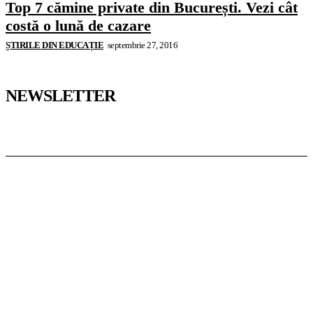
Top 7 cămine private din București. Vezi cât
costă o lună de cazare
ȘTIRILE DIN EDUCAȚIE
septembrie 27, 2016
NEWSLETTER
Pedagoteca.ro
Știrile din Educație
Preșcolar
Școală
Universitar
Studii în Străinătate
InformaTeca.ro
Știri
Politică
Economie
Educație
Sport
Agricultură
Casă și Grădină
Casoteca.ro
Noutăți
Amenajări
Grădină
Info Util
Agroteca.ro
La Zi
Produse
Utilaje
MoneyBuzz
Bani
Business
Tech
Green
Retail
București
English
Goool.ro
Superliga
Liga 2
Liga 3
Steaua
Dinamo