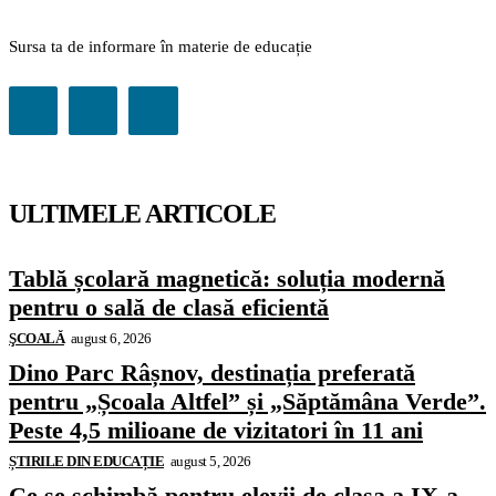
Sursa ta de informare în materie de educație
ULTIMELE ARTICOLE
Tablă școlară magnetică: soluția modernă
pentru o sală de clasă eficientă
ŞCOALĂ
august 6, 2026
Dino Parc Râșnov, destinația preferată
pentru „Școala Altfel” și „Săptămâna Verde”.
Peste 4,5 milioane de vizitatori în 11 ani
ȘTIRILE DIN EDUCAȚIE
august 5, 2026
Ce se schimbă pentru elevii de clasa a IX-a