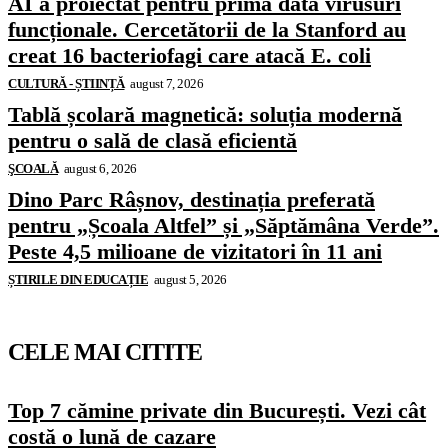
AI a proiectat pentru prima dată virusuri
funcționale. Cercetătorii de la Stanford au
creat 16 bacteriofagi care atacă E. coli
CULTURĂ - ȘTIINȚĂ
august 7, 2026
Tablă școlară magnetică: soluția modernă
pentru o sală de clasă eficientă
ŞCOALĂ
august 6, 2026
Dino Parc Râșnov, destinația preferată
pentru „Școala Altfel” și „Săptămâna Verde”.
Peste 4,5 milioane de vizitatori în 11 ani
ȘTIRILE DIN EDUCAȚIE
august 5, 2026
CELE MAI CITITE
Top 7 cămine private din București. Vezi cât
costă o lună de cazare