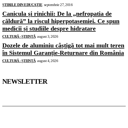
ȘTIRILE DIN EDUCAȚIE
septembrie 27, 2016
Canicula și rinichii: De la „nefropatia de
căldură” la riscul hiperpotasemiei. Ce spun
medicii și studiile despre hidratare
CULTURĂ - ȘTIINȚĂ
august 3, 2026
Dozele de aluminiu câștigă tot mai mult teren
în Sistemul Garanție-Returnare din România
CULTURĂ - ȘTIINȚĂ
august 4, 2026
NEWSLETTER
Pedagoteca.ro
Știrile din Educație
Preșcolar
Școală
Universitar
Studii în Străinătate
InformaTeca.ro
Știri
Politică
Economie
Educație
Sport
Agricultură
Casă și Grădină