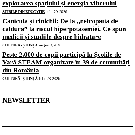
explorarea spațiului și energia viitorului
ȘTIRILE DIN EDUCAȚIE
iulie 29, 2026
Canicula și rinichii: De la „nefropatia de
căldură” la riscul hiperpotasemiei. Ce spun
medicii și studiile despre hidratare
CULTURĂ - ȘTIINȚĂ
august 3, 2026
Peste 2.000 de copii participă la Școlile de
Vară STEAM organizate în 39 de comunități
din România
CULTURĂ - ȘTIINȚĂ
iulie 28, 2026
NEWSLETTER
Pedagoteca.ro
Știrile din Educație
Preșcolar
Școală
Universitar
Studii în Străinătate