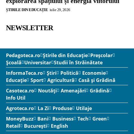
explorarea spațiului și energia viitorului
ȘTIRILE DIN EDUCAȚIE
iulie 29, 2026
NEWSLETTER
Pedagoteca.ro
Știrile din Educație
Preșcolar
Școală
Universitar
Studii în Străinătate
InformaTeca.ro
Știri
Politică
Economie
Educație
Sport
Agricultură
Casă și Grădină
Casoteca.ro
Noutăți
Amenajări
Grădină
Info Util
Agroteca.ro
La Zi
Produse
Utilaje
MoneyBuzz
Bani
Business
Tech
Green
Retail
București
English