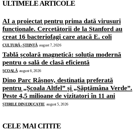
ULTIMELE ARTICOLE
AI a proiectat pentru prima dată virusuri
funcționale. Cercetătorii de la Stanford au
creat 16 bacteriofagi care atacă E. coli
CULTURĂ - ȘTIINȚĂ
august 7, 2026
Tablă școlară magnetică: soluția modernă
pentru o sală de clasă eficientă
ŞCOALĂ
august 6, 2026
Dino Parc Râșnov, destinația preferată
pentru „Școala Altfel” și „Săptămâna Verde”.
Peste 4,5 milioane de vizitatori în 11 ani
ȘTIRILE DIN EDUCAȚIE
august 5, 2026
CELE MAI CITITE