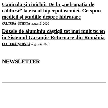
Canicula și rinichii: De la „nefropatia de
căldură” la riscul hiperpotasemiei. Ce spun
medicii și studiile despre hidratare
CULTURĂ - ȘTIINȚĂ
august 3, 2026
Dozele de aluminiu câștigă tot mai mult teren
în Sistemul Garanție-Returnare din România
CULTURĂ - ȘTIINȚĂ
august 4, 2026
NEWSLETTER
Pedagoteca.ro
Știrile din Educație
Preșcolar
Școală
Universitar
Studii în Străinătate
InformaTeca.ro
Știri
Politică
Economie
Educație
Sport
Agricultură
Casă și Grădină
Casoteca.ro
Noutăți
Amenajări
Grădină
Info Util