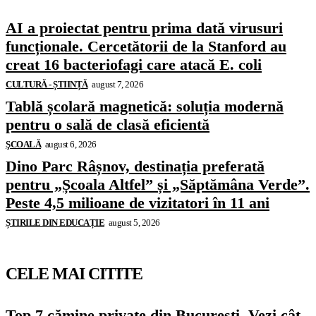
AI a proiectat pentru prima dată virusuri
funcționale. Cercetătorii de la Stanford au
creat 16 bacteriofagi care atacă E. coli
CULTURĂ - ȘTIINȚĂ
august 7, 2026
Tablă școlară magnetică: soluția modernă
pentru o sală de clasă eficientă
ŞCOALĂ
august 6, 2026
Dino Parc Râșnov, destinația preferată
pentru „Școala Altfel” și „Săptămâna Verde”.
Peste 4,5 milioane de vizitatori în 11 ani
ȘTIRILE DIN EDUCAȚIE
august 5, 2026
CELE MAI CITITE
Top 7 cămine private din București. Vezi cât