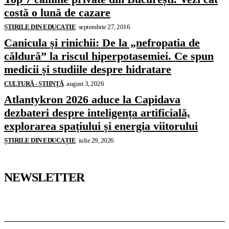
costă o lună de cazare
ȘTIRILE DIN EDUCAȚIE
septembrie 27, 2016
Canicula și rinichii: De la „nefropatia de
căldură” la riscul hiperpotasemiei. Ce spun
medicii și studiile despre hidratare
CULTURĂ - ȘTIINȚĂ
august 3, 2026
Atlantykron 2026 aduce la Capidava
dezbateri despre inteligența artificială,
explorarea spațiului și energia viitorului
ȘTIRILE DIN EDUCAȚIE
iulie 29, 2026
NEWSLETTER
Pedagoteca.ro
Știrile din Educație
Preșcolar