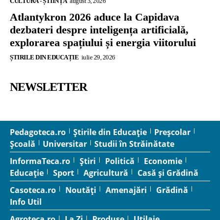
CULTURĂ - ȘTIINȚĂ
august 3, 2026
Atlantykron 2026 aduce la Capidava
dezbateri despre inteligența artificială,
explorarea spațiului și energia viitorului
ȘTIRILE DIN EDUCAȚIE
iulie 29, 2026
NEWSLETTER
Pedagoteca.ro
Știrile din Educație
Preșcolar
Școală
Universitar
Studii în Străinătate
InformaTeca.ro
Știri
Politică
Economie
Educație
Sport
Agricultură
Casă și Grădină
Casoteca.ro
Noutăți
Amenajări
Grădină
Info Util
Agroteca.ro
La Zi
Produse
Utilaje