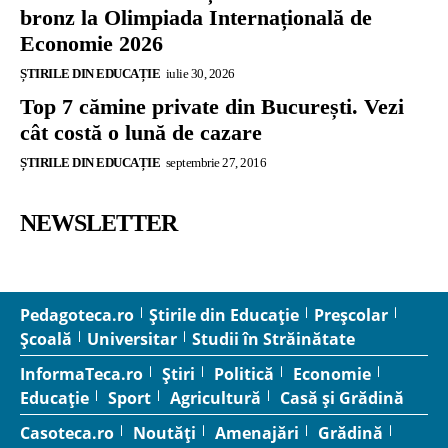
bronz la Olimpiada Internațională de
Economie 2026
ȘTIRILE DIN EDUCAȚIE
iulie 30, 2026
Top 7 cămine private din București. Vezi
cât costă o lună de cazare
ȘTIRILE DIN EDUCAȚIE
septembrie 27, 2016
NEWSLETTER
Pedagoteca.ro
Știrile din Educație
Preșcolar
Școală
Universitar
Studii în Străinătate
InformaTeca.ro
Știri
Politică
Economie
Educație
Sport
Agricultură
Casă și Grădină
Casoteca.ro
Noutăți
Amenajări
Grădină