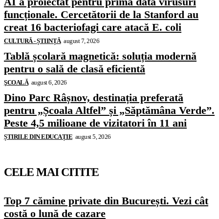
AI a proiectat pentru prima dată virusuri
funcționale. Cercetătorii de la Stanford au
creat 16 bacteriofagi care atacă E. coli
CULTURĂ - ȘTIINȚĂ
august 7, 2026
Tablă școlară magnetică: soluția modernă
pentru o sală de clasă eficientă
ŞCOALĂ
august 6, 2026
Dino Parc Râșnov, destinația preferată
pentru „Școala Altfel” și „Săptămâna Verde”.
Peste 4,5 milioane de vizitatori în 11 ani
ȘTIRILE DIN EDUCAȚIE
august 5, 2026
CELE MAI CITITE
Top 7 cămine private din București. Vezi cât
costă o lună de cazare