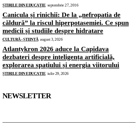
ȘTIRILE DIN EDUCAȚIE
septembrie 27, 2016
Canicula și rinichii: De la „nefropatia de
căldură” la riscul hiperpotasemiei. Ce spun
medicii și studiile despre hidratare
CULTURĂ - ȘTIINȚĂ
august 3, 2026
Atlantykron 2026 aduce la Capidava
dezbateri despre inteligența artificială,
explorarea spațiului și energia viitorului
ȘTIRILE DIN EDUCAȚIE
iulie 29, 2026
NEWSLETTER
Pedagoteca.ro
Știrile din Educație
Preșcolar
Școală
Universitar
Studii în Străinătate