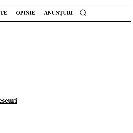
ATE
OPINIE
ANUNȚURI
eseuri