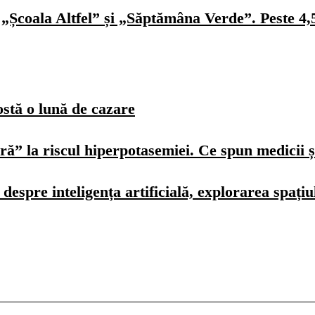
„Școala Altfel” și „Săptămâna Verde”. Peste 4,5 
ostă o lună de cazare
ură” la riscul hiperpotasemiei. Ce spun medicii ș
spre inteligența artificială, explorarea spațiulu