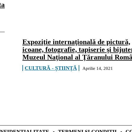
ta
Expoziţie internaţională de pictură,
icoane, fotografie, tapiserie şi bijuter
Muzeul Naţional al Ţăranului Rom
CULTURĂ - ȘTIINȚĂ
Aprilie 14, 2021
NFIDENȚIALITATE
TERMENI ȘI CONDIȚII
C