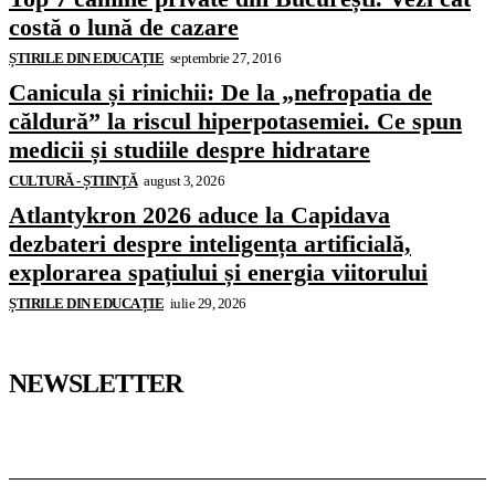
costă o lună de cazare
ȘTIRILE DIN EDUCAȚIE
septembrie 27, 2016
Canicula și rinichii: De la „nefropatia de
căldură” la riscul hiperpotasemiei. Ce spun
medicii și studiile despre hidratare
CULTURĂ - ȘTIINȚĂ
august 3, 2026
Atlantykron 2026 aduce la Capidava
dezbateri despre inteligența artificială,
explorarea spațiului și energia viitorului
ȘTIRILE DIN EDUCAȚIE
iulie 29, 2026
NEWSLETTER
Pedagoteca.ro
Știrile din Educație
Preșcolar