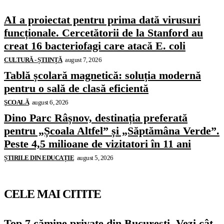
AI a proiectat pentru prima dată virusuri
funcționale. Cercetătorii de la Stanford au
creat 16 bacteriofagi care atacă E. coli
CULTURĂ - ȘTIINȚĂ
august 7, 2026
Tablă școlară magnetică: soluția modernă
pentru o sală de clasă eficientă
ŞCOALĂ
august 6, 2026
Dino Parc Râșnov, destinația preferată
pentru „Școala Altfel” și „Săptămâna Verde”.
Peste 4,5 milioane de vizitatori în 11 ani
ȘTIRILE DIN EDUCAȚIE
august 5, 2026
CELE MAI CITITE
Top 7 cămine private din București. Vezi cât