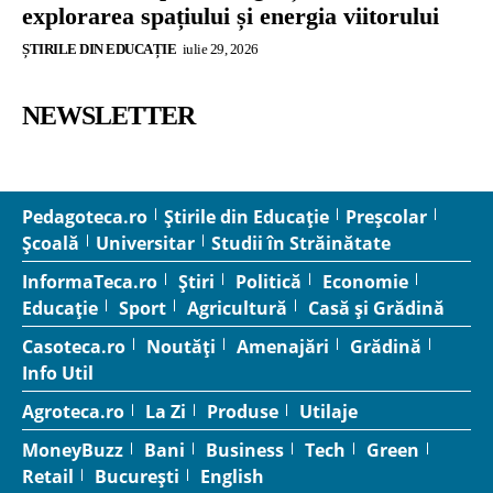
explorarea spațiului și energia viitorului
ȘTIRILE DIN EDUCAȚIE
iulie 29, 2026
NEWSLETTER
Pedagoteca.ro
Știrile din Educație
Preșcolar
Școală
Universitar
Studii în Străinătate
InformaTeca.ro
Știri
Politică
Economie
Educație
Sport
Agricultură
Casă și Grădină
Casoteca.ro
Noutăți
Amenajări
Grădină
Info Util
Agroteca.ro
La Zi
Produse
Utilaje
MoneyBuzz
Bani
Business
Tech
Green
Retail
București
English