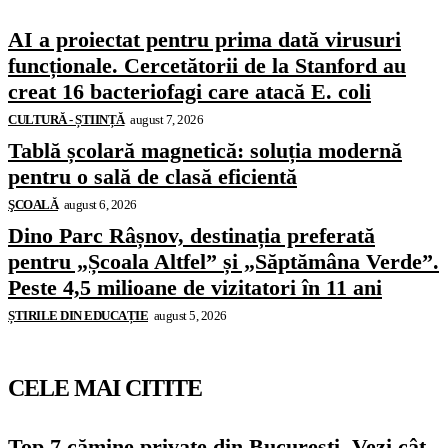
AI a proiectat pentru prima dată virusuri
funcționale. Cercetătorii de la Stanford au
creat 16 bacteriofagi care atacă E. coli
CULTURĂ - ȘTIINȚĂ
august 7, 2026
Tablă școlară magnetică: soluția modernă
pentru o sală de clasă eficientă
ŞCOALĂ
august 6, 2026
Dino Parc Râșnov, destinația preferată
pentru „Școala Altfel” și „Săptămâna Verde”.
Peste 4,5 milioane de vizitatori în 11 ani
ȘTIRILE DIN EDUCAȚIE
august 5, 2026
CELE MAI CITITE
Top 7 cămine private din București. Vezi cât