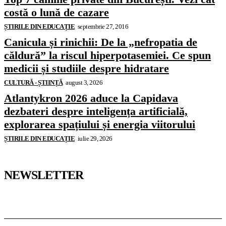
costă o lună de cazare
ȘTIRILE DIN EDUCAȚIE
septembrie 27, 2016
Canicula și rinichii: De la „nefropatia de
căldură” la riscul hiperpotasemiei. Ce spun
medicii și studiile despre hidratare
CULTURĂ - ȘTIINȚĂ
august 3, 2026
Atlantykron 2026 aduce la Capidava
dezbateri despre inteligența artificială,
explorarea spațiului și energia viitorului
ȘTIRILE DIN EDUCAȚIE
iulie 29, 2026
NEWSLETTER
Pedagoteca.ro
Știrile din Educație
Preșcolar