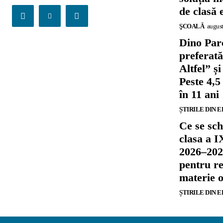
de clasă 
ŞCOALĂ
august
Dino Parc
preferat
Altfel” 
Peste 4,5
în 11 ani
ȘTIRILE DIN 
Ce se sch
clasa a I
2026–202
pentru re
materie o
ȘTIRILE DIN 