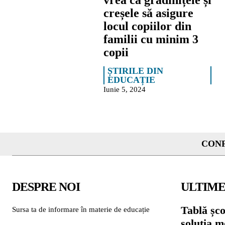
vrea ca grădinițele și
creșele să asigure
locul copiilor din
familii cu minim 3
copii
ȘTIRILE DIN
EDUCAȚIE
Iunie 5, 2024
CONF
DESPRE NOI
ULTIME
Tablă șc
Sursa ta de informare în materie de educație
soluția m