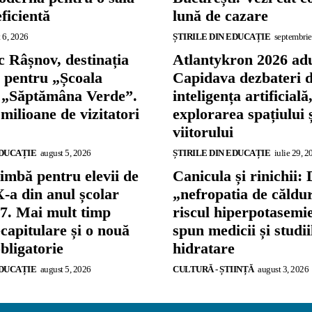
eficientă
lună de cazare
 6, 2026
ȘTIRILE DIN EDUCAȚIE
septembrie
 Râșnov, destinația
Atlantykron 2026 adu
ă pentru „Școala
Capidava dezbateri 
și „Săptămâna Verde”.
inteligența artificială
 milioane de vizitatori
explorarea spațiului 
viitorului
EDUCAȚIE
august 5, 2026
ȘTIRILE DIN EDUCAȚIE
iulie 29, 2
imbă pentru elevii de
Canicula și rinichii: 
X-a din anul școlar
„nefropatia de căldu
7. Mai mult timp
riscul hiperpotasemie
capitulare și o nouă
spun medicii și studi
bligatorie
hidratare
EDUCAȚIE
august 5, 2026
CULTURĂ - ȘTIINȚĂ
august 3, 2026