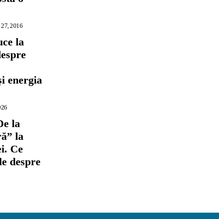
 27, 2016
ce la
despre
,
și energia
026
De la
ră” la
i. Ce
ile despre