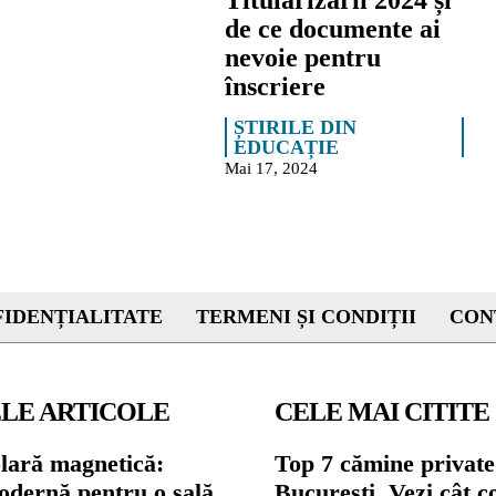
Titularizării 2024 și
de ce documente ai
nevoie pentru
înscriere
ȘTIRILE DIN
EDUCAȚIE
Mai 17, 2024
IDENȚIALITATE
TERMENI ȘI CONDIȚII
CON
LE ARTICOLE
CELE MAI CITITE
olară magnetică:
Top 7 cămine private
odernă pentru o sală
București. Vezi cât c