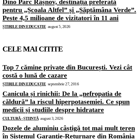
Dino Parc Râșnov, destinația preferată
pentru „Școala Altfel” și „Săptămâna Verde”.
Peste 4,5 milioane de vizitatori în 11 ani
ȘTIRILE DIN EDUCAȚIE
august 5, 2026
CELE MAI CITITE
Top 7 cămine private din București. Vezi cât
costă o lună de cazare
ȘTIRILE DIN EDUCAȚIE
septembrie 27, 2016
Canicula și rinichii: De la „nefropatia de
căldură” la riscul hiperpotasemiei. Ce spun
medicii și studiile despre hidratare
CULTURĂ - ȘTIINȚĂ
august 3, 2026
Dozele de aluminiu câștigă tot mai mult teren
în Sistemul Garanție-Returnare din România