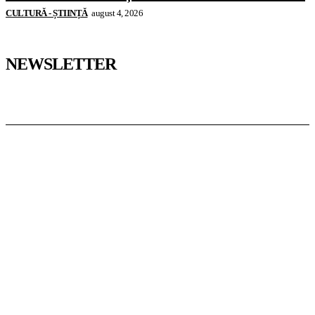
CULTURĂ - ȘTIINȚĂ
august 4, 2026
NEWSLETTER
Pedagoteca.ro
Știrile din Educație
Preșcolar
Școală
Universitar
Studii în Străinătate
InformaTeca.ro
Știri
Politică
Economie
Educație
Sport
Agricultură
Casă și Grădină
Casoteca.ro
Noutăți
Amenajări
Grădină
Info Util
Agroteca.ro
La Zi
Produse
Utilaje
MoneyBuzz
Bani
Business
Tech
Green
Retail
București
English
Goool.ro
Superliga
Liga 2
Liga 3
Steaua
Dinamo
Rapid
PRescu
România Informată
Curierul Național