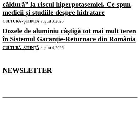
căldură” la riscul hiperpotasemiei. Ce spun
medicii și studiile despre hidratare
CULTURĂ - ȘTIINȚĂ
august 3, 2026
Dozele de aluminiu câștigă tot mai mult teren
în Sistemul Garanție-Returnare din România
CULTURĂ - ȘTIINȚĂ
august 4, 2026
NEWSLETTER
Pedagoteca.ro
Știrile din Educație
Preșcolar
Școală
Universitar
Studii în Străinătate
InformaTeca.ro
Știri
Politică
Economie
Educație
Sport
Agricultură
Casă și Grădină
Casoteca.ro
Noutăți
Amenajări
Grădină
Info Util