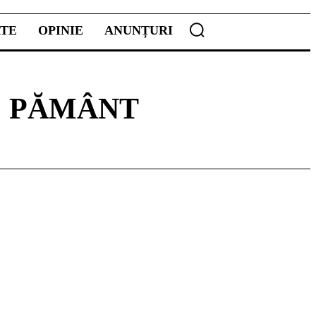
ATE
OPINIE
ANUNȚURI
E PĂMÂNT