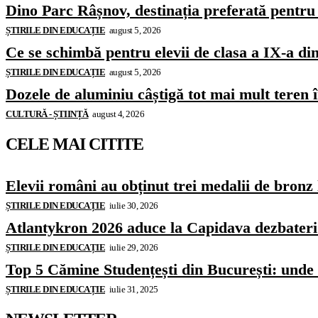
Dino Parc Râșnov, destinația preferată pentru 
ȘTIRILE DIN EDUCAȚIE
august 5, 2026
Ce se schimbă pentru elevii de clasa a IX-a di
ȘTIRILE DIN EDUCAȚIE
august 5, 2026
Dozele de aluminiu câștigă tot mai mult teren
CULTURĂ - ȘTIINȚĂ
august 4, 2026
CELE MAI CITITE
Elevii români au obținut trei medalii de bron
ȘTIRILE DIN EDUCAȚIE
iulie 30, 2026
Atlantykron 2026 aduce la Capidava dezbateri de
ȘTIRILE DIN EDUCAȚIE
iulie 29, 2026
Top 5 Cămine Studențești din București: unde s
ȘTIRILE DIN EDUCAȚIE
iulie 31, 2025