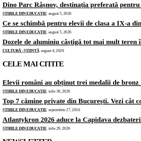
Dino Parc Râșnov, destinația preferată pentru 
ȘTIRILE DIN EDUCAȚIE
august 5, 2026
Ce se schimbă pentru elevii de clasa a IX-a di
ȘTIRILE DIN EDUCAȚIE
august 5, 2026
Dozele de aluminiu câștigă tot mai mult teren
CULTURĂ - ȘTIINȚĂ
august 4, 2026
CELE MAI CITITE
Elevii români au obținut trei medalii de bron
ȘTIRILE DIN EDUCAȚIE
iulie 30, 2026
Top 7 cămine private din București. Vezi cât c
ȘTIRILE DIN EDUCAȚIE
septembrie 27, 2016
Atlantykron 2026 aduce la Capidava dezbateri de
ȘTIRILE DIN EDUCAȚIE
iulie 29, 2026