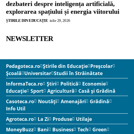
dezbateri despre inteligența artificială,
explorarea spațiului și energia viitorului
ȘTIRILE DIN EDUCAȚIE
iulie 29, 2026
NEWSLETTER
Pedagoteca.ro
Știrile din Educație
Preșcolar
Școală
Universitar
Studii în Străinătate
InformaTeca.ro
Știri
Politică
Economie
Educație
Sport
Agricultură
Casă și Grădină
Casoteca.ro
Noutăți
Amenajări
Grădină
Info Util
Agroteca.ro
La Zi
Produse
Utilaje
MoneyBuzz
Bani
Business
Tech
Green