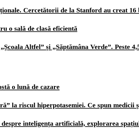
ionale. Cercetătorii de la Stanford au creat 16 
u o sală de clasă eficientă
„Școala Altfel” și „Săptămâna Verde”. Peste 4,5 
ostă o lună de cazare
ură” la riscul hiperpotasemiei. Ce spun medicii ș
spre inteligența artificială, explorarea spațiulu