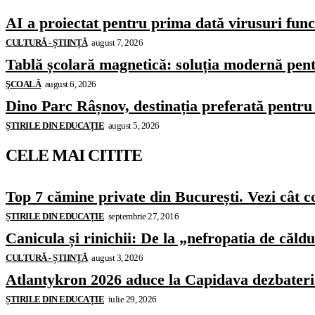
AI a proiectat pentru prima dată virusuri funcț
CULTURĂ - ȘTIINȚĂ
august 7, 2026
Tablă școlară magnetică: soluția modernă pentr
ŞCOALĂ
august 6, 2026
Dino Parc Râșnov, destinația preferată pentru 
ȘTIRILE DIN EDUCAȚIE
august 5, 2026
CELE MAI CITITE
Top 7 cămine private din București. Vezi cât c
ȘTIRILE DIN EDUCAȚIE
septembrie 27, 2016
Canicula și rinichii: De la „nefropatia de căld
CULTURĂ - ȘTIINȚĂ
august 3, 2026
Atlantykron 2026 aduce la Capidava dezbateri de
ȘTIRILE DIN EDUCAȚIE
iulie 29, 2026