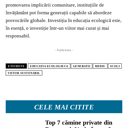
promovarea implicării comunitare, instituțiile de
învățământ pot forma generații capabile să abordeze
provocările globale. Investiția în educația ecologică este,
în esență, o investiție într-un viitor mai curat și mai
responsabil.
- Publicitate -
ETICHETE
EDUCATIA ECOLOGIECA
GENERATII
MEDIU
SCOLI
VIITOR SUSTENABIL
CELE MAI CITITE
Top 7 cămine private din