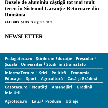
Dozele de aluminiu câștigă tot mai mult
teren în Sistemul Garanție-Returnare din
România
CULTURĂ - ȘTIINȚĂ
august 4, 2026
NEWSLETTER
Pedagoteca.ro
Știrile din Educație
Preșcolar
Școală
Universitar
Studii în Străinătate
InformaTeca.ro
Știri
Politică
Economie
Educație
Sport
Agricultură
Casă și Grădină
Casoteca.ro
Noutăți
Amenajări
Grădină
Info Util
Agroteca.ro
La Zi
Produse
Utilaje