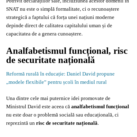
Potrivit declarațiilor sale, incluziunea acestor domenii în
SNAT nu este o simplă formalitate, ci o recunoaștere
strategică a faptului că forța unei națiuni moderne
depinde direct de calitatea capitalului uman și de
capacitatea de a genera cunoaștere.
Analfabetismul funcțional, risc
de securitate națională
Reformă rurală în educație: Daniel David propune
„modele flexibile” pentru școli în mediul rural
Una dintre cele mai puternice idei promovate de
Ministrul David este aceea că
analfabetismul funcțional
nu este doar o problemă socială sau educațională, ci
reprezintă un
risc de securitate națională
.