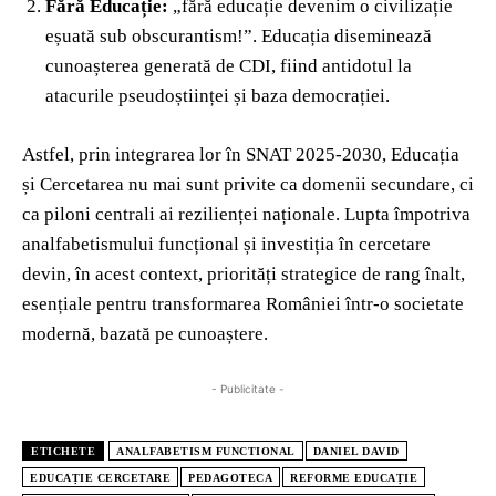
Fără Educație:
„fără educație devenim o civilizație
eșuată sub obscurantism!”. Educația diseminează
cunoașterea generată de CDI, fiind antidotul la
atacurile pseudoștiinței și baza democrației.
Astfel, prin integrarea lor în SNAT 2025-2030, Educația
și Cercetarea nu mai sunt privite ca domenii secundare, ci
ca piloni centrali ai rezilienței naționale. Lupta împotriva
analfabetismului funcțional și investiția în cercetare
devin, în acest context, priorități strategice de rang înalt,
esențiale pentru transformarea României într-o societate
modernă, bazată pe cunoaștere.
- Publicitate -
ETICHETE
ANALFABETISM FUNCTIONAL
DANIEL DAVID
EDUCAȚIE CERCETARE
PEDAGOTECA
REFORME EDUCAȚIE