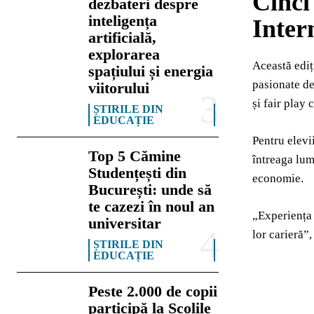
Cinci
dezbateri despre
inteligența
Inter
artificială,
explorarea
Această ediț
spațiului și energia
pasionate de
viitorului
și fair play
ȘTIRILE DIN
EDUCAȚIE
Pentru elevi
Top 5 Cămine
întreaga lume
Studențești din
economie.
București: unde să
te cazezi în noul an
„Experiența 
universitar
lor carieră”,
ȘTIRILE DIN
EDUCAȚIE
Peste 2.000 de copii
participă la Școlile