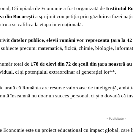
ional, Olimpiada de Economie a fost organizată de
Institutul 
ea din București
a sprijinit competiția prin găzduirea fazei naț
tru a se califica la etapa internațională.
rivit datelor publice, elevii români vor reprezenta țara la 4
 subiecte precum: matematică, fizică, chimie, biologie, informati
 număr total de
178 de elevi din 72 de școli din țara noastră a
vidual, ci și potențialul extraordinar al generației lor**.
te arată că România are resurse valoroase de inteligență, ambiție
nută înseamnă nu doar un succes personal, ci și o dovadă că inve
- Publicitate -
 Economie este un proiect educațional cu impact global, care î