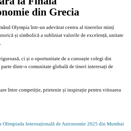
ara la Finala
onomie din Grecia
rmând Olympia într-un adevărat centru al tinerelor minți
torică și simbolică a subliniat valorile de excelență, unitate
.
iguroasă, ci și o oportunitate de a cunoaște colegi din
e parte dintr-o comunitate globală de tineri interesați de
e între competiție, prietenie și inspirație pentru viitoarea
 la Olimpiada Internațională de Astronomie 2025 din Mumbai