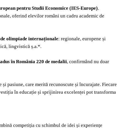
European pentru Studii Economice (IES-Europe)
.
ionale, oferind elevilor români un cadru academic de
2 de olimpiade internaționale
: regionale, europene și
că, lingvistică ș.a.*.
u adus în România 220 de medalii
, confirmând nu doar
 și pasiune, care merită recunoscute și încurajate. Fiecare
stiția în educație și sprijinirea excelenței pot transforma
mbină competiția cu schimbul de idei și experiențe