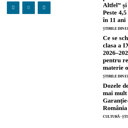
Altfel” 
Peste 4,5
în 11 ani
ȘTIRILE DIN 
Ce se sch
clasa a I
2026–202
pentru re
materie o
ȘTIRILE DIN 
Dozele de
mai mult 
Garanție
România
CULTURĂ - ȘT