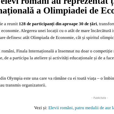
 elevi români au reprezentat ț
națională a Olimpiadei de Ec
ie a reunit
128 de participanți din aproape 30 de țări
, transfo
 economie. Alegerea unei locații cu o atât de mare încărcătură is
 care definesc atât Olimpiada de Economie, cât și spiritul olimpic
i români, Finala Internațională a însemnat nu doar o competiție r
, de a participa la ateliere și activități educaționale și de a fac
din Olympia este una care va rămâne cu ei toată viața – o îmbinar
 au transmis organizatorii.
- Publicitate -
Vezi și:
Elevii români, patru medalii de aur