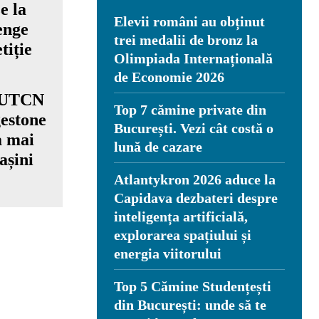
Elevii români au obținut
trei medalii de bronz la
Olimpiada Internațională
de Economie 2026
s UTCN
Top 7 cămine private din
gestone
București. Vezi cât costă o
a mai
lună de cazare
așini
Atlantykron 2026 aduce la
Capidava dezbateri despre
inteligența artificială,
explorarea spațiului și
energia viitorului
Top 5 Cămine Studențești
din București: unde să te