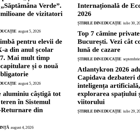
și „Săptămâna Verde”.
Internațională de E
 milioane de vizitatori
2026
ȘTIRILE DIN EDUCAȚIE
iulie 30, 2
EDUCAȚIE
august 5, 2026
Top 7 cămine private
imbă pentru elevii de
București. Vezi cât c
X-a din anul școlar
lună de cazare
7. Mai mult timp
ȘTIRILE DIN EDUCAȚIE
septembrie
capitulare și o nouă
Atlantykron 2026 adu
bligatorie
Capidava dezbateri 
EDUCAȚIE
august 5, 2026
inteligența artificială
 aluminiu câștigă tot
explorarea spațiului 
teren în Sistemul
viitorului
-Returnare din
ȘTIRILE DIN EDUCAȚIE
iulie 29, 2
IINȚĂ
august 4, 2026