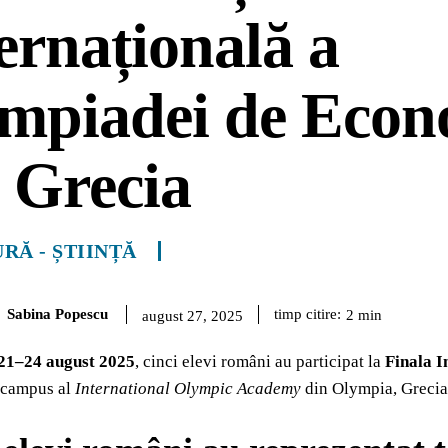
ernațională a
impiadei de Econ
 Grecia
RĂ - ȘTIINȚĂ
Sabina Popescu
timp citire:
2
min
august 27, 2025
21–24 august 2025
, cinci elevi români au participat la
Finala I
l campus al
International Olympic Academy
din Olympia, Grecia 