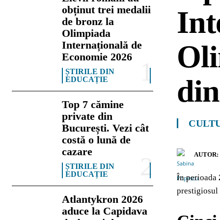
obținut trei medalii
Int
de bronz la
Olimpiada
Internațională de
Ol
Economie 2026
ȘTIRILE DIN
din
EDUCAȚIE
Top 7 cămine
private din
CULTU
București. Vezi cât
costă o lună de
cazare
AUTOR:
ȘTIRILE DIN
EDUCAȚIE
În perioada
prestigiosu
Atlantykron 2026
aduce la Capidava