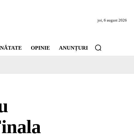
joi, 6 august 2026
INĂTATE
OPINIE
ANUNȚURI
au
Finala