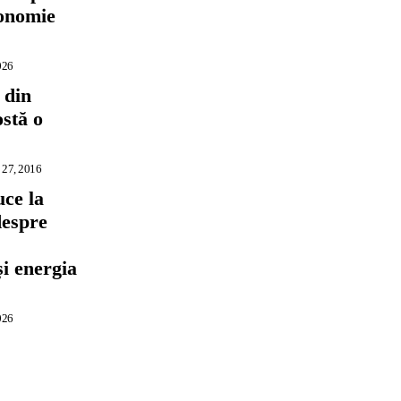
conomie
026
 din
ostă o
 27, 2016
ce la
despre
,
și energia
026