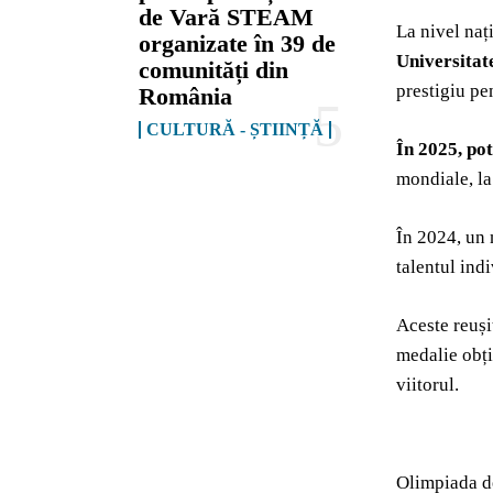
de Vară STEAM
La nivel naț
organizate în 39 de
Universitat
comunități din
prestigiu pen
România
CULTURĂ - ȘTIINȚĂ
În 2025, pot
mondiale, la
În 2024, un
talentul indi
Aceste reuși
medalie obți
viitorul.
Olimpiada de