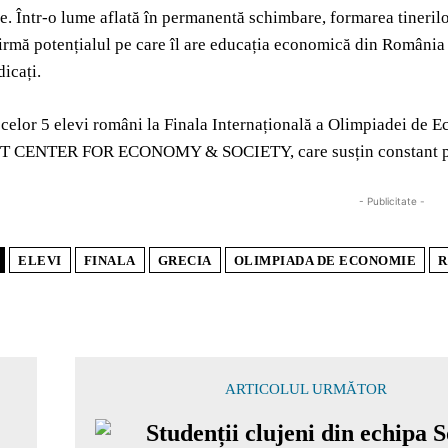
le. Într-o lume aflată în permanentă schimbare, formarea tinerilo
rmă potențialul pe care îl are educația economică din România atu
dicați.
 celor 5 elevi români la Finala Internațională a Olimpiadei de 
CENTER FOR ECONOMY & SOCIETY, care susțin constant proie
- Publicitate -
ELEVI
FINALA
GRECIA
OLIMPIADA DE ECONOMIE
R
ARTICOLUL URMĂTOR