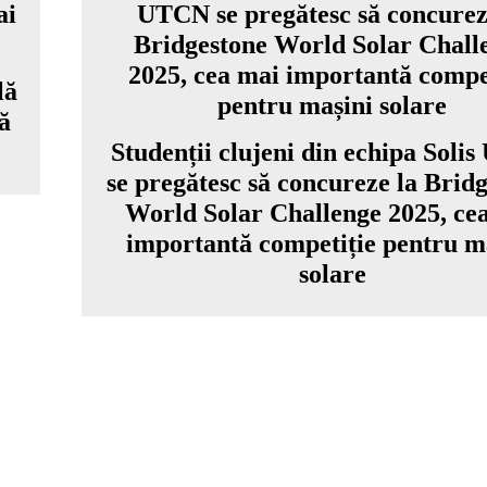
lă
ă
Studenții clujeni din echipa Soli
se pregătesc să concureze la Brid
World Solar Challenge 2025, ce
importantă competiție pentru m
solare