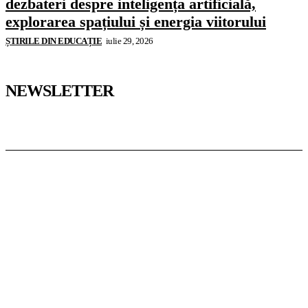
dezbateri despre inteligența artificială,
explorarea spațiului și energia viitorului
ȘTIRILE DIN EDUCAȚIE
iulie 29, 2026
NEWSLETTER
Pedagoteca.ro
Știrile din Educație
Preșcolar
Școală
Universitar
Studii în Străinătate
InformaTeca.ro
Știri
Politică
Economie
Educație
Sport
Agricultură
Casă și Grădină
Casoteca.ro
Noutăți
Amenajări
Grădină
Info Util
Agroteca.ro
La Zi
Produse
Utilaje
MoneyBuzz
Bani
Business
Tech
Green
Retail
București
English
Goool.ro
Superliga
Liga 2
Liga 3
Steaua
Dinamo