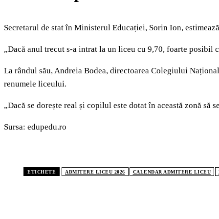
Secretarul de stat în Ministerul Educației, Sorin Ion, estimează
„Dacă anul trecut s-a intrat la un liceu cu 9,70, foarte posibil 
La rândul său, Andreia Bodea, directoarea Colegiului Național „
renumele liceului.
„Dacă se dorește real și copilul este dotat în această zonă să
Sursa: edupedu.ro
ETICHETE
ADMITERE LICEU 2026
CALENDAR ADMITERE LICEU