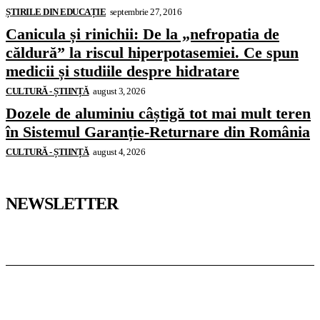
ȘTIRILE DIN EDUCAȚIE
septembrie 27, 2016
Canicula și rinichii: De la „nefropatia de
căldură” la riscul hiperpotasemiei. Ce spun
medicii și studiile despre hidratare
CULTURĂ - ȘTIINȚĂ
august 3, 2026
Dozele de aluminiu câștigă tot mai mult teren
în Sistemul Garanție-Returnare din România
CULTURĂ - ȘTIINȚĂ
august 4, 2026
NEWSLETTER
Pedagoteca.ro
Știrile din Educație
Preșcolar
Școală
Universitar
Studii în Străinătate
InformaTeca.ro
Știri
Politică
Economie
Educație
Sport
Agricultură
Casă și Grădină