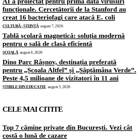
AI a proiectat pentru prima dată virusuri
funcționale. Cercetătorii de la Stanford au
creat 16 bacteriofagi care atacă E. coli
CULTURĂ - ȘTIINȚĂ
august 7, 2026
Tablă școlară magnetică: soluția modernă
pentru o sală de clasă eficientă
ŞCOALĂ
august 6, 2026
Dino Parc Râșnov, destinația preferată
pentru „Școala Altfel” și „Săptămâna Verde”.
Peste 4,5 milioane de vizitatori în 11 ani
ȘTIRILE DIN EDUCAȚIE
august 5, 2026
CELE MAI CITITE
Top 7 cămine private din București. Vezi cât
costă o lună de cazare