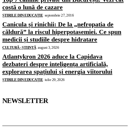
costă o lună de cazare
ȘTIRILE DIN EDUCAȚIE
septembrie 27, 2016
Canicula și rinichii: De la „nefropatia de
căldură” la riscul hiperpotasemiei. Ce spun
medicii și studiile despre hidratare
CULTURĂ - ȘTIINȚĂ
august 3, 2026
Atlantykron 2026 aduce la Capidava
dezbateri despre inteligența artificială,
explorarea spațiului și energia viitorului
ȘTIRILE DIN EDUCAȚIE
iulie 29, 2026
NEWSLETTER
Pedagoteca.ro
Știrile din Educație
Preșcolar