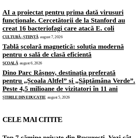
AI a proiectat pentru prima dată virusuri
funcționale. Cercetătorii de la Stanford au
creat 16 bacteriofagi care atacă E. coli
CULTURĂ - ȘTIINȚĂ
august 7, 2026
Tablă școlară magnetică: soluția modernă
pentru o sală de clasă eficientă
ŞCOALĂ
august 6, 2026
Dino Parc Râșnov, destinația preferată
pentru „Școala Altfel” și „Săptămâna Verde”.
Peste 4,5 milioane de vizitatori în 11 ani
ȘTIRILE DIN EDUCAȚIE
august 5, 2026
CELE MAI CITITE
Top 7 cămine private din București. Vezi cât