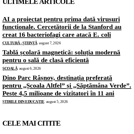
ULTIMELE ARTICOLE
AI a proiectat pentru prima dată virusuri
funcționale. Cercetătorii de la Stanford au
creat 16 bacteriofagi care atacă E. coli
CULTURĂ - ȘTIINȚĂ
august 7, 2026
Tablă școlară magnetică: soluția modernă
pentru o sală de clasă eficientă
ŞCOALĂ
august 6, 2026
Dino Parc Râșnov, destinația preferată
pentru „Școala Altfel” și „Săptămâna Verde”.
Peste 4,5 milioane de vizitatori în 11 ani
ȘTIRILE DIN EDUCAȚIE
august 5, 2026
CELE MAI CITITE