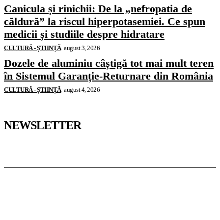
Canicula și rinichii: De la „nefropatia de
căldură” la riscul hiperpotasemiei. Ce spun
medicii și studiile despre hidratare
CULTURĂ - ȘTIINȚĂ
august 3, 2026
Dozele de aluminiu câștigă tot mai mult teren
în Sistemul Garanție-Returnare din România
CULTURĂ - ȘTIINȚĂ
august 4, 2026
NEWSLETTER
Pedagoteca.ro
Știrile din Educație
Preșcolar
Școală
Universitar
Studii în Străinătate
InformaTeca.ro
Știri
Politică
Economie
Educație
Sport
Agricultură
Casă și Grădină
Casoteca.ro
Noutăți
Amenajări
Grădină
Info Util