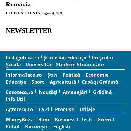
România
CULTURĂ - ȘTIINȚĂ
august 4, 2026
NEWSLETTER
Pedagoteca.ro
Știrile din Educație
Preșcolar
Școală
Universitar
Studii în Străinătate
InformaTeca.ro
Știri
Politică
Economie
Educație
Sport
Agricultură
Casă și Grădină
Casoteca.ro
Noutăți
Amenajări
Grădină
Info Util
Agroteca.ro
La Zi
Produse
Utilaje
MoneyBuzz
Bani
Business
Tech
Green
Retail
București
English