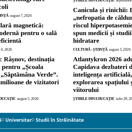
ȘTIRILE DIN EDUCAȚIE
septembrie
coli
Canicula și rinichii: 
IINȚĂ
august 7, 2026
„nefropatia de căldu
olară magnetică:
riscul hiperpotasemie
odernă pentru o sală
spun medicii și studi
eficientă
hidratare
 6, 2026
CULTURĂ - ȘTIINȚĂ
august 3, 2026
 Râșnov, destinația
Atlantykron 2026 adu
ă pentru „Școala
Capidava dezbateri 
și „Săptămâna Verde”.
inteligența artificială
 milioane de vizitatori
explorarea spațiului 
viitorului
EDUCAȚIE
august 5, 2026
ȘTIRILE DIN EDUCAȚIE
iulie 29, 2
ă
Universitar
Studii în Străinătate