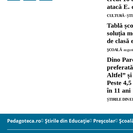
atacă E. 
CULTURĂ - ȘT
Tablă șc
soluția m
de clasă 
ŞCOALĂ
august
Dino Parc
preferat
Altfel” 
Peste 4,5
în 11 ani
ȘTIRILE DIN 
Pedagoteca.ro
Știrile din Educație
Preșcolar
Școal