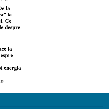
 27, 2016
De la
ră” la
i. Ce
ile despre
ce la
despre
,
și energia
026