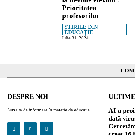
la nevoile elevilor:
Prioritatea
profesorilor
ȘTIRILE DIN
EDUCAȚIE
Iulie 31, 2024
CONF
DESPRE NOI
ULTIME
AI a proi
Sursa ta de informare în materie de educație
dată viru
Cercetăto
creat 16 