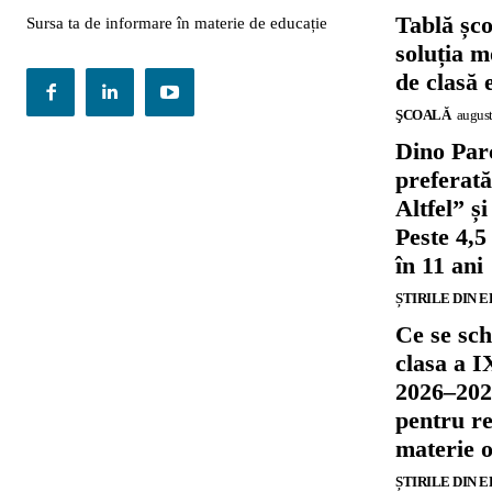
Tablă șc
Sursa ta de informare în materie de educație
soluția m
de clasă 
ŞCOALĂ
august
Dino Parc
preferat
Altfel” 
Peste 4,5
în 11 ani
ȘTIRILE DIN 
Ce se sch
clasa a I
2026–202
pentru re
materie o
ȘTIRILE DIN 