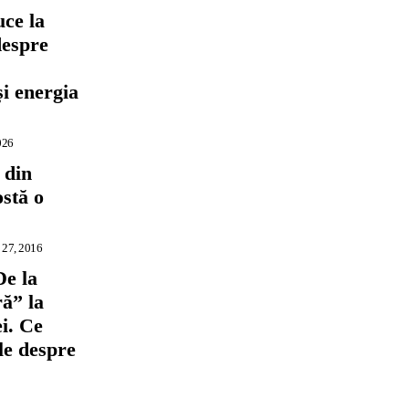
ce la
despre
,
și energia
026
 din
ostă o
 27, 2016
De la
ră” la
i. Ce
ile despre