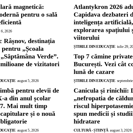
olară magnetică:
Atlantykron 2026 adu
odernă pentru o sală
Capidava dezbateri 
eficientă
inteligența artificială
explorarea spațiului 
 6, 2026
viitorului
 Râșnov, destinația
ȘTIRILE DIN EDUCAȚIE
iulie 29, 2
ă pentru „Școala
și „Săptămâna Verde”.
Top 7 cămine private
 milioane de vizitatori
București. Vezi cât c
lună de cazare
EDUCAȚIE
august 5, 2026
ȘTIRILE DIN EDUCAȚIE
septembrie
imbă pentru elevii de
Canicula și rinichii: 
X-a din anul școlar
„nefropatia de căldu
7. Mai mult timp
riscul hiperpotasemie
capitulare și o nouă
spun medicii și studi
bligatorie
hidratare
EDUCAȚIE
august 5, 2026
CULTURĂ - ȘTIINȚĂ
august 3, 2026