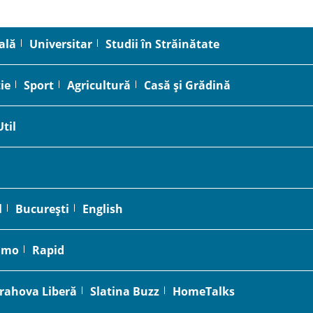
ală
Universitar
Studii în Străinătate
ie
Sport
Agricultură
Casă și Grădină
Util
l
București
English
amo
Rapid
rahova Liberă
Slatina Buzz
HomeTalks