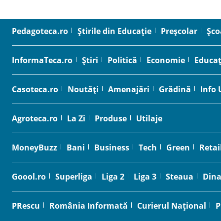
Pedagoteca.ro
Știrile din Educație
Preșcolar
Șco
InformaTeca.ro
Știri
Politică
Economie
Educaț
Casoteca.ro
Noutăți
Amenajări
Grădină
Info 
Agroteca.ro
La Zi
Produse
Utilaje
MoneyBuzz
Bani
Business
Tech
Green
Retai
Goool.ro
Superliga
Liga 2
Liga 3
Steaua
Din
PRescu
România Informată
Curierul Național
P