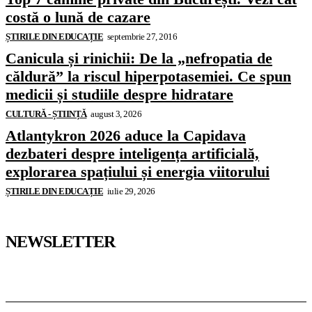
costă o lună de cazare
ȘTIRILE DIN EDUCAȚIE
septembrie 27, 2016
Canicula și rinichii: De la „nefropatia de
căldură” la riscul hiperpotasemiei. Ce spun
medicii și studiile despre hidratare
CULTURĂ - ȘTIINȚĂ
august 3, 2026
Atlantykron 2026 aduce la Capidava
dezbateri despre inteligența artificială,
explorarea spațiului și energia viitorului
ȘTIRILE DIN EDUCAȚIE
iulie 29, 2026
NEWSLETTER
Pedagoteca.ro
Știrile din Educație
Preșcolar