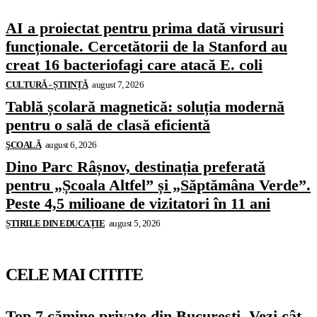
AI a proiectat pentru prima dată virusuri
funcționale. Cercetătorii de la Stanford au
creat 16 bacteriofagi care atacă E. coli
CULTURĂ - ȘTIINȚĂ
august 7, 2026
Tablă școlară magnetică: soluția modernă
pentru o sală de clasă eficientă
ŞCOALĂ
august 6, 2026
Dino Parc Râșnov, destinația preferată
pentru „Școala Altfel” și „Săptămâna Verde”.
Peste 4,5 milioane de vizitatori în 11 ani
ȘTIRILE DIN EDUCAȚIE
august 5, 2026
CELE MAI CITITE
Top 7 cămine private din București. Vezi cât