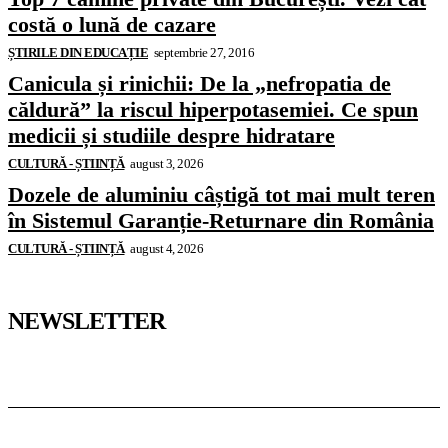
costă o lună de cazare
ȘTIRILE DIN EDUCAȚIE
septembrie 27, 2016
Canicula și rinichii: De la „nefropatia de
căldură” la riscul hiperpotasemiei. Ce spun
medicii și studiile despre hidratare
CULTURĂ - ȘTIINȚĂ
august 3, 2026
Dozele de aluminiu câștigă tot mai mult teren
în Sistemul Garanție-Returnare din România
CULTURĂ - ȘTIINȚĂ
august 4, 2026
NEWSLETTER
Pedagoteca.ro
Știrile din Educație
Preșcolar
Școală
Universitar
Studii în Străinătate