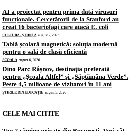
AI a proiectat pentru prima dată virusuri
funcționale. Cercetătorii de la Stanford au
creat 16 bacteriofagi care atacă E. coli
CULTURĂ - ȘTIINȚĂ
august 7, 2026
Tablă școlară magnetică: soluția modernă
pentru o sală de clasă eficientă
ŞCOALĂ
august 6, 2026
Dino Parc Râșnov, destinația preferată
pentru „Școala Altfel” și „Săptămâna Verde”.
Peste 4,5 milioane de vizitatori în 11 ani
ȘTIRILE DIN EDUCAȚIE
august 5, 2026
CELE MAI CITITE
Top 7 cămine private din București. Vezi cât