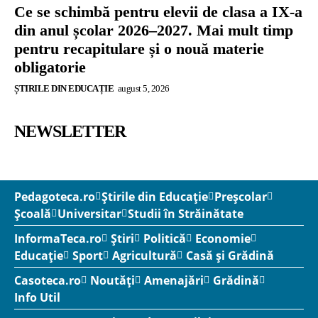
Ce se schimbă pentru elevii de clasa a IX-a
din anul școlar 2026–2027. Mai mult timp
pentru recapitulare și o nouă materie
obligatorie
ȘTIRILE DIN EDUCAȚIE
august 5, 2026
NEWSLETTER
Pedagoteca.ro
Știrile din Educație
Preșcolar
Școală
Universitar
Studii în Străinătate
InformaTeca.ro
Știri
Politică
Economie
Educație
Sport
Agricultură
Casă și Grădină
Casoteca.ro
Noutăți
Amenajări
Grădină
Info Util