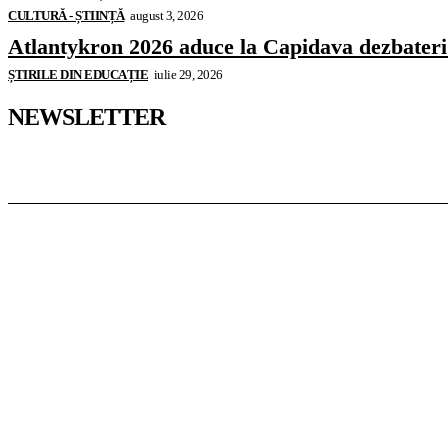
CULTURĂ - ȘTIINȚĂ
august 3, 2026
Atlantykron 2026 aduce la Capidava dezbateri de
ȘTIRILE DIN EDUCAȚIE
iulie 29, 2026
NEWSLETTER
Pedagoteca.ro
Știrile din Educație
Preșcolar
Școal
InformaTeca.ro
Știri
Politică
Economie
Educație
S
Casoteca.ro
Noutăți
Amenajări
Grădină
Info Util
Agroteca.ro
La Zi
Produse
Utilaje