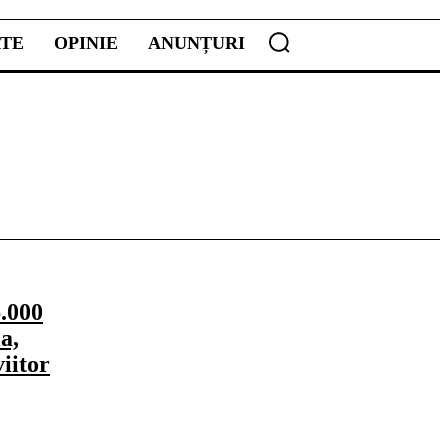
ATE
OPINIE
ANUNȚURI
6.000
a,
iitor