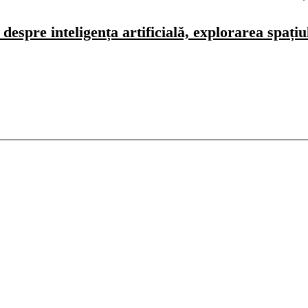
spre inteligența artificială, explorarea spațiulu
ă
Universitar
Studii în Străinătate
port
Agricultură
Casă și Grădină