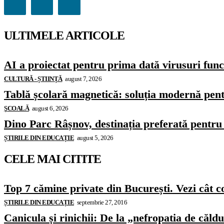
ULTIMELE ARTICOLE
AI a proiectat pentru prima dată virusuri funcț
CULTURĂ - ȘTIINȚĂ
august 7, 2026
Tablă școlară magnetică: soluția modernă pentr
ŞCOALĂ
august 6, 2026
Dino Parc Râșnov, destinația preferată pentru 
ȘTIRILE DIN EDUCAȚIE
august 5, 2026
CELE MAI CITITE
Top 7 cămine private din București. Vezi cât c
ȘTIRILE DIN EDUCAȚIE
septembrie 27, 2016
Canicula și rinichii: De la „nefropatia de căld