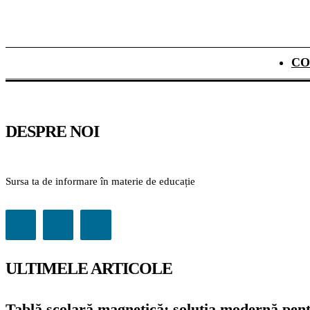
CO
DESPRE NOI
Sursa ta de informare în materie de educație
ULTIMELE ARTICOLE
Tablă școlară magnetică: soluția modernă pentr