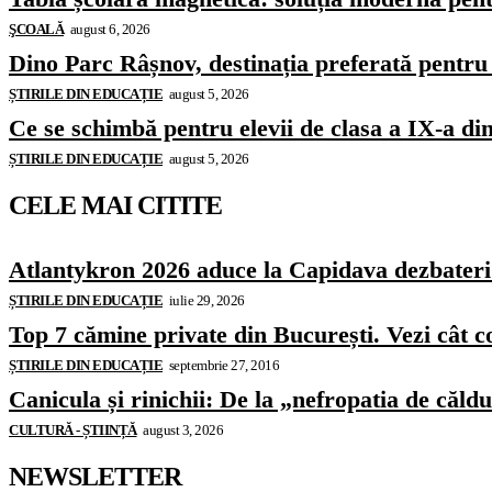
ŞCOALĂ
august 6, 2026
Dino Parc Râșnov, destinația preferată pentru 
ȘTIRILE DIN EDUCAȚIE
august 5, 2026
Ce se schimbă pentru elevii de clasa a IX-a di
ȘTIRILE DIN EDUCAȚIE
august 5, 2026
CELE MAI CITITE
Atlantykron 2026 aduce la Capidava dezbateri de
ȘTIRILE DIN EDUCAȚIE
iulie 29, 2026
Top 7 cămine private din București. Vezi cât c
ȘTIRILE DIN EDUCAȚIE
septembrie 27, 2016
Canicula și rinichii: De la „nefropatia de căld
CULTURĂ - ȘTIINȚĂ
august 3, 2026
NEWSLETTER