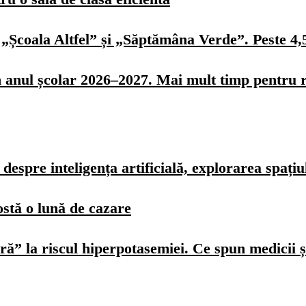
„Școala Altfel” și „Săptămâna Verde”. Peste 4,5 
n anul școlar 2026–2027. Mai mult timp pentru r
spre inteligența artificială, explorarea spațiulu
ostă o lună de cazare
ură” la riscul hiperpotasemiei. Ce spun medicii ș