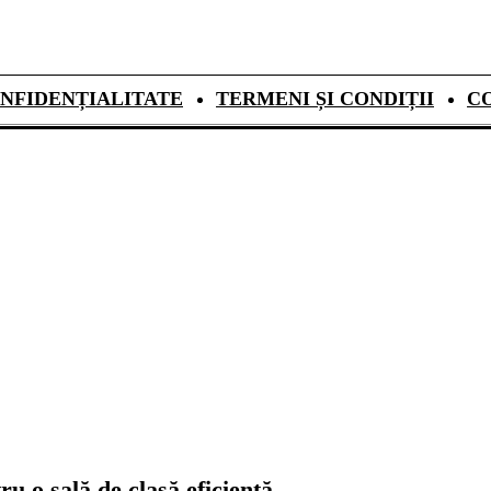
NFIDENȚIALITATE
TERMENI ȘI CONDIȚII
C
u o sală de clasă eficientă