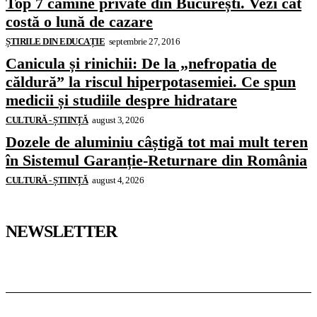
Top 7 cămine private din București. Vezi cât
costă o lună de cazare
ȘTIRILE DIN EDUCAȚIE
septembrie 27, 2016
Canicula și rinichii: De la „nefropatia de
căldură” la riscul hiperpotasemiei. Ce spun
medicii și studiile despre hidratare
CULTURĂ - ȘTIINȚĂ
august 3, 2026
Dozele de aluminiu câștigă tot mai mult teren
în Sistemul Garanție-Returnare din România
CULTURĂ - ȘTIINȚĂ
august 4, 2026
NEWSLETTER
Pedagoteca.ro
Știrile din Educație
Preșcolar
Școală
Universitar
Studii în Străinătate