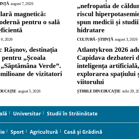
IINȚĂ
august 7, 2026
„nefropatia de căldu
olară magnetică:
riscul hiperpotasemie
odernă pentru o sală
spun medicii și studi
eficientă
hidratare
 6, 2026
CULTURĂ - ȘTIINȚĂ
august 3, 2026
 Râșnov, destinația
Atlantykron 2026 adu
ă pentru „Școala
Capidava dezbateri 
și „Săptămâna Verde”.
inteligența artificială
 milioane de vizitatori
explorarea spațiului 
viitorului
EDUCAȚIE
august 5, 2026
ȘTIRILE DIN EDUCAȚIE
iulie 29, 2
ală
Universitar
Studii în Străinătate
ie
Sport
Agricultură
Casă și Grădină