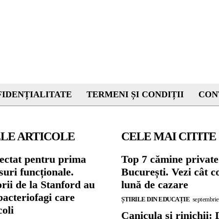
IDENȚIALITATE
TERMENI ȘI CONDIȚII
CON
LE ARTICOLE
CELE MAI CITITE
ectat pentru prima
Top 7 cămine private
suri funcționale.
București. Vezi cât c
rii de la Stanford au
lună de cazare
bacteriofagi care
ȘTIRILE DIN EDUCAȚIE
septembrie
coli
Canicula și rinichii: 