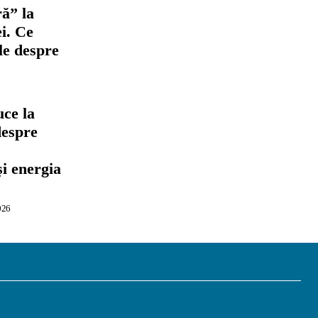
ră” la
i. Ce
ile despre
ce la
despre
,
și energia
026