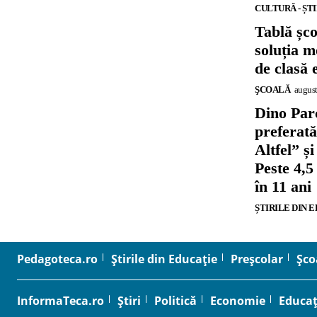
CULTURĂ - ȘT
Tablă șc
soluția m
de clasă 
ŞCOALĂ
august
Dino Parc
preferat
Altfel” 
Peste 4,5
în 11 ani
ȘTIRILE DIN 
Pedagoteca.ro
Știrile din Educație
Preșcolar
Șco
InformaTeca.ro
Știri
Politică
Economie
Educaț