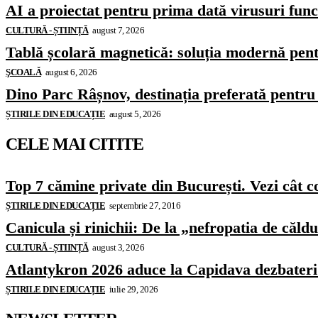
AI a proiectat pentru prima dată virusuri funcț
CULTURĂ - ȘTIINȚĂ
august 7, 2026
Tablă școlară magnetică: soluția modernă pentr
ŞCOALĂ
august 6, 2026
Dino Parc Râșnov, destinația preferată pentru 
ȘTIRILE DIN EDUCAȚIE
august 5, 2026
CELE MAI CITITE
Top 7 cămine private din București. Vezi cât c
ȘTIRILE DIN EDUCAȚIE
septembrie 27, 2016
Canicula și rinichii: De la „nefropatia de căld
CULTURĂ - ȘTIINȚĂ
august 3, 2026
Atlantykron 2026 aduce la Capidava dezbateri de
ȘTIRILE DIN EDUCAȚIE
iulie 29, 2026