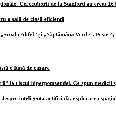
ionale. Cercetătorii de la Stanford au creat 16 
u o sală de clasă eficientă
„Școala Altfel” și „Săptămâna Verde”. Peste 4,5 
ostă o lună de cazare
ură” la riscul hiperpotasemiei. Ce spun medicii ș
spre inteligența artificială, explorarea spațiulu