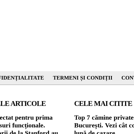
IDENȚIALITATE
TERMENI ȘI CONDIȚII
CON
LE ARTICOLE
CELE MAI CITITE
ectat pentru prima
Top 7 cămine private
suri funcționale.
București. Vezi cât c
rii de la Stanford au
lună de cazare