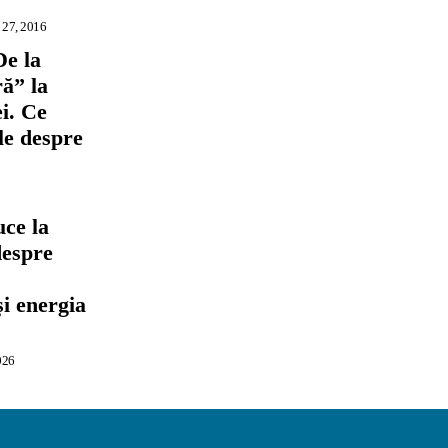
 27, 2016
De la
ră” la
i. Ce
ile despre
ce la
despre
,
și energia
026