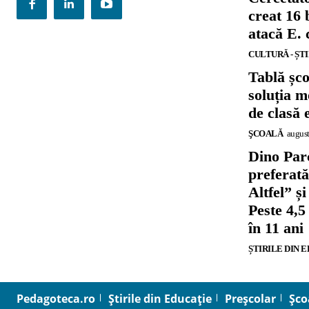
creat 16 
atacă E. 
CULTURĂ - ȘT
Tablă șc
soluția m
de clasă 
ŞCOALĂ
august
Dino Parc
preferat
Altfel” 
Peste 4,5
în 11 ani
ȘTIRILE DIN 
Pedagoteca.ro
Știrile din Educație
Preșcolar
Șco