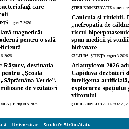
bacteriofagi care
ȘTIRILE DIN EDUCAȚIE
septembrie
coli
Canicula și rinichii: 
IINȚĂ
august 7, 2026
„nefropatia de căldu
olară magnetică:
riscul hiperpotasemie
odernă pentru o sală
spun medicii și studi
eficientă
hidratare
 6, 2026
CULTURĂ - ȘTIINȚĂ
august 3, 2026
 Râșnov, destinația
Atlantykron 2026 adu
ă pentru „Școala
Capidava dezbateri 
și „Săptămâna Verde”.
inteligența artificială
 milioane de vizitatori
explorarea spațiului 
viitorului
EDUCAȚIE
august 5, 2026
ȘTIRILE DIN EDUCAȚIE
iulie 29, 2
ală
Universitar
Studii în Străinătate