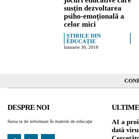
jocuri educative care
susțin dezvoltarea
psiho-emoțională a
celor mici
ȘTIRILE DIN
EDUCAȚIE
Ianuarie 30, 2018
CONF
DESPRE NOI
ULTIME
AI a proi
Sursa ta de informare în materie de educație
dată viru
Cercetăto