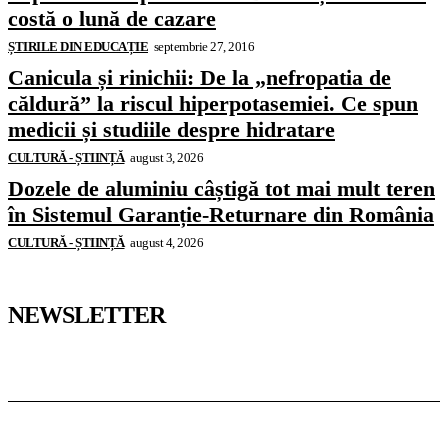
costă o lună de cazare
ȘTIRILE DIN EDUCAȚIE
septembrie 27, 2016
Canicula și rinichii: De la „nefropatia de
căldură” la riscul hiperpotasemiei. Ce spun
medicii și studiile despre hidratare
CULTURĂ - ȘTIINȚĂ
august 3, 2026
Dozele de aluminiu câștigă tot mai mult teren
în Sistemul Garanție-Returnare din România
CULTURĂ - ȘTIINȚĂ
august 4, 2026
NEWSLETTER
Pedagoteca.ro
Știrile din Educație
Preșcolar
Școală
Universitar
Studii în Străinătate