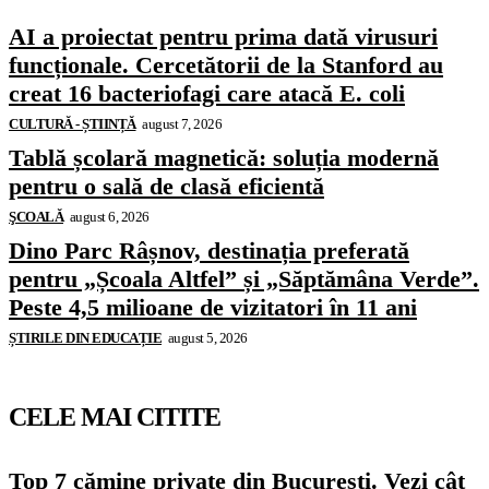
AI a proiectat pentru prima dată virusuri
funcționale. Cercetătorii de la Stanford au
creat 16 bacteriofagi care atacă E. coli
CULTURĂ - ȘTIINȚĂ
august 7, 2026
Tablă școlară magnetică: soluția modernă
pentru o sală de clasă eficientă
ŞCOALĂ
august 6, 2026
Dino Parc Râșnov, destinația preferată
pentru „Școala Altfel” și „Săptămâna Verde”.
Peste 4,5 milioane de vizitatori în 11 ani
ȘTIRILE DIN EDUCAȚIE
august 5, 2026
CELE MAI CITITE
Top 7 cămine private din București. Vezi cât