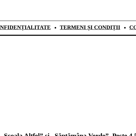
NFIDENȚIALITATE
TERMENI ȘI CONDIȚII
C
„Școala Altfel” și „Săptămâna Verde”. Peste 4,5 