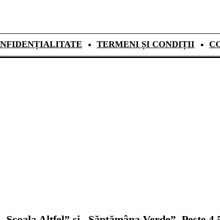
NFIDENȚIALITATE
TERMENI ȘI CONDIȚII
C
„Școala Altfel” și „Săptămâna Verde”. Peste 4,5 