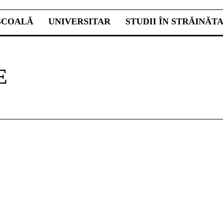
ŞCOALĂ
UNIVERSITAR
STUDII ÎN STRĂINĂT
E