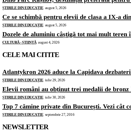
ȘTIRILE DIN EDUCAȚIE
august 5, 2026
Ce se schimbă pentru elevii de clasa a IX-a di
ȘTIRILE DIN EDUCAȚIE
august 5, 2026
Dozele de aluminiu câștigă tot mai mult teren
CULTURĂ - ȘTIINȚĂ
august 4, 2026
CELE MAI CITITE
Atlantykron 2026 aduce la Capidava dezbateri de
ȘTIRILE DIN EDUCAȚIE
iulie 29, 2026
Elevii români au obținut trei medalii de bron
ȘTIRILE DIN EDUCAȚIE
iulie 30, 2026
Top 7 cămine private din București. Vezi cât c
ȘTIRILE DIN EDUCAȚIE
septembrie 27, 2016
NEWSLETTER