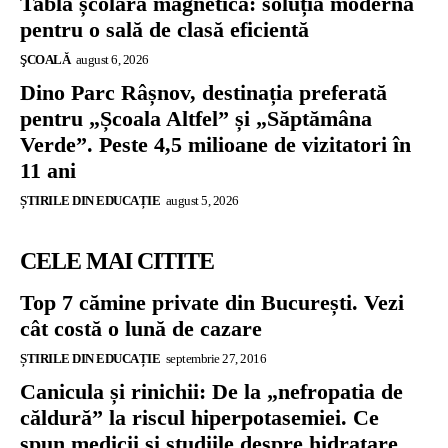
Tablă școlară magnetică: soluția modernă
pentru o sală de clasă eficientă
ŞCOALĂ
august 6, 2026
Dino Parc Râșnov, destinația preferată
pentru „Școala Altfel” și „Săptămâna
Verde”. Peste 4,5 milioane de vizitatori în
11 ani
ȘTIRILE DIN EDUCAȚIE
august 5, 2026
CELE MAI CITITE
Top 7 cămine private din București. Vezi
cât costă o lună de cazare
ȘTIRILE DIN EDUCAȚIE
septembrie 27, 2016
Canicula și rinichii: De la „nefropatia de
căldură” la riscul hiperpotasemiei. Ce
spun medicii și studiile despre hidratare