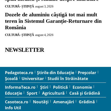
CULTURĂ - ȘTIINȚĂ
august 3, 2026
Dozele de aluminiu câștigă tot mai mult
teren în Sistemul Garanție-Returnare din
România
CULTURĂ - ȘTIINȚĂ
august 4, 2026
NEWSLETTER
Pedagoteca.ro
Știrile din Educație
Preșcolar
Școală
Universitar
Studii în Străinătate
InformaTeca.ro
Știri
Politică
Economie
Educație
Sport
Agricultură
Casă și Grădină
Casoteca.ro
Noutăți
Amenajări
Grădină
Info Util